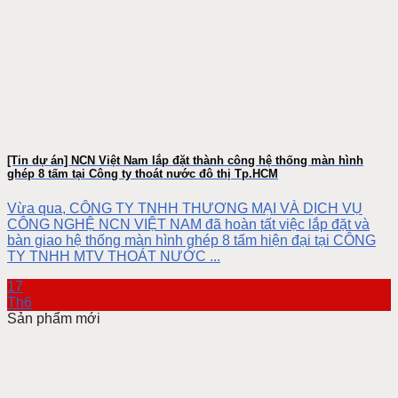
[Tin dự án] NCN Việt Nam lắp đặt thành công hệ thống màn hình
ghép 8 tấm tại Công ty thoát nước đô thị Tp.HCM
Vừa qua, CÔNG TY TNHH THƯƠNG MẠI VÀ DỊCH VỤ
CÔNG NGHỆ NCN VIỆT NAM đã hoàn tất việc lắp đặt và
bàn giao hệ thống màn hình ghép 8 tấm hiện đại tại CÔNG
TY TNHH MTV THOÁT NƯỚC ...
17
Th6
Sản phẩm mới