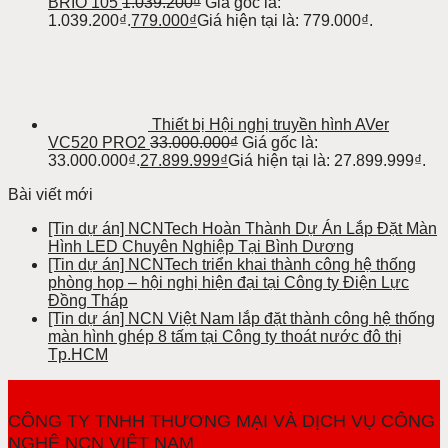
BRIO 105
1.039.200
₫
Giá gốc là:
1.039.200₫.
779.000
₫
Giá hiện tại là: 779.000₫.
Thiết bị Hội nghị truyền hình AVer
VC520 PRO2
33.000.000
₫
Giá gốc là:
33.000.000₫.
27.899.999
₫
Giá hiện tại là: 27.899.999₫.
Bài viết mới
[Tin dự án] NCNTech Hoàn Thành Dự Án Lắp Đặt Màn
Hình LED Chuyên Nghiệp Tại Bình Dương
[Tin dự án] NCNTech triển khai thành công hệ thống
phòng họp – hội nghị hiện đại tại Công ty Điện Lực
Đồng Tháp
[Tin dự án] NCN Việt Nam lắp đặt thành công hệ thống
màn hình ghép 8 tấm tại Công ty thoát nước đô thị
Tp.HCM
CÔNG TY TNHH THƯƠNG MẠI VÀ DỊCH VỤ CÔNG
NGHỆ NCN VIỆT NAM