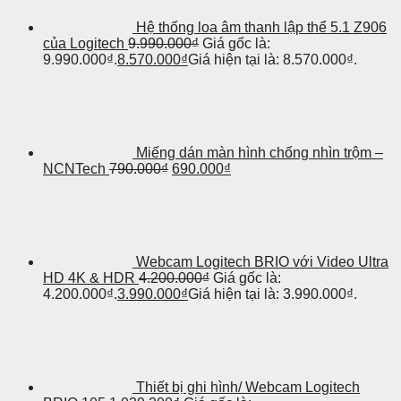
Hệ thống loa âm thanh lập thể 5.1 Z906
của Logitech
9.990.000
₫
Giá gốc là:
9.990.000₫.
8.570.000
₫
Giá hiện tại là: 8.570.000₫.
Miếng dán màn hình chống nhìn trộm –
NCNTech
790.000
₫
690.000
₫
Webcam Logitech BRIO với Video Ultra
HD 4K & HDR
4.200.000
₫
Giá gốc là:
4.200.000₫.
3.990.000
₫
Giá hiện tại là: 3.990.000₫.
Thiết bị ghi hình/ Webcam Logitech