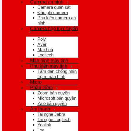
Camera an ninh
Camera quan sát
Đầu ghi camera
Phụ kiện camera an
ninh
Camera họp trực tuyến
Poly
Aver
Maxhub
Logitech
Màn hình máy tính
Phụ kiện máy tính
Tấm dán chống nhìn
trộm màn hình
Micro
Phần mềm
Zoom bản quyền
Microsoft bản quyền
Zalo bản quyền
Âm thanh
Tai nghe Jabra
Tai nghe Logitech
Yealink
Loa