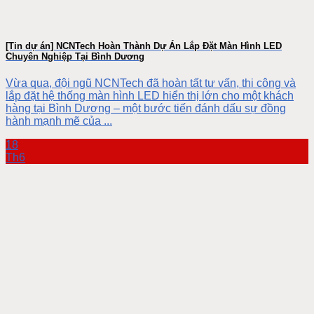
[Tin dự án] NCNTech Hoàn Thành Dự Án Lắp Đặt Màn Hình LED
Chuyên Nghiệp Tại Bình Dương
Vừa qua, đội ngũ NCNTech đã hoàn tất tư vấn, thi công và
lắp đặt hệ thống màn hình LED hiển thị lớn cho một khách
hàng tại Bình Dương – một bước tiến đánh dấu sự đồng
hành mạnh mẽ của ...
18
Th6