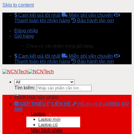
Skip to content
Cam kết giá tốt nhất
Miễn phí vận chuyển
Thanh toán khi nhận hàng
Bảo hành tận nơi
Đăng nhập
Giỏ hàng
Chưa có sản phẩm trong giỏ hàng.
Cam kết giá tốt nhất
Miễn phí vận chuyển
Thanh toán khi nhận hàng
Bảo hành tận nơi
Tìm kiếm:
Danh mục sản phẩm
GIỚI THIỆU
LIÊN HỆ
Hỗ trợ kỹ thuật
0902 437
888
Laptop
Laptop mới
Laptop cũ
Màn hình ghép