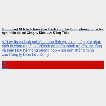
[Tin dự án] NCNTech triển khai thành công hệ thống phòng họp – hội
nghị hiện đại tại Công ty Điện Lực Đồng Tháp
Với uy tín và kinh nghiệm trong lĩnh vực cung cấp giải pháp
thiết bị công nghệ, NCNTech đã hoàn thành tư vấn, thi công
và triển khai hệ thống phòng họp – hội nghị thông minh
cho Công ty Điện Lực Đồng ...
18
Th6