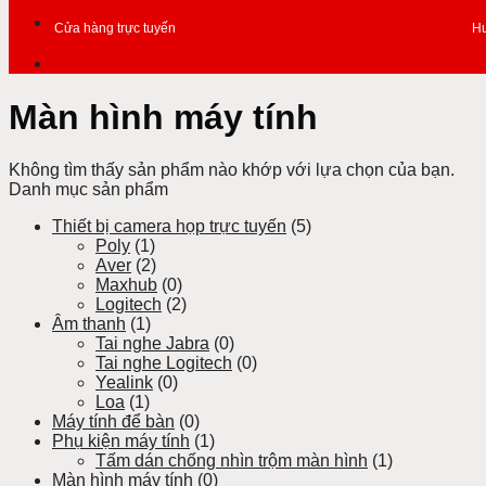
Cửa hàng trực tuyến
Hư
Màn hình máy tính
Không tìm thấy sản phẩm nào khớp với lựa chọn của bạn.
Danh mục sản phẩm
Thiết bị camera họp trực tuyến
(5)
Poly
(1)
Aver
(2)
Maxhub
(0)
Logitech
(2)
Âm thanh
(1)
Tai nghe Jabra
(0)
Tai nghe Logitech
(0)
Yealink
(0)
Loa
(1)
Máy tính để bàn
(0)
Phụ kiện máy tính
(1)
Tấm dán chống nhìn trộm màn hình
(1)
Màn hình máy tính
(0)