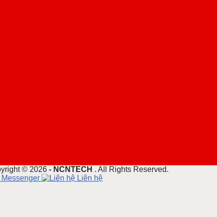
yright ©
2026
- NCNTECH
. All Rights Reserved.
Messenger
Liên hệ