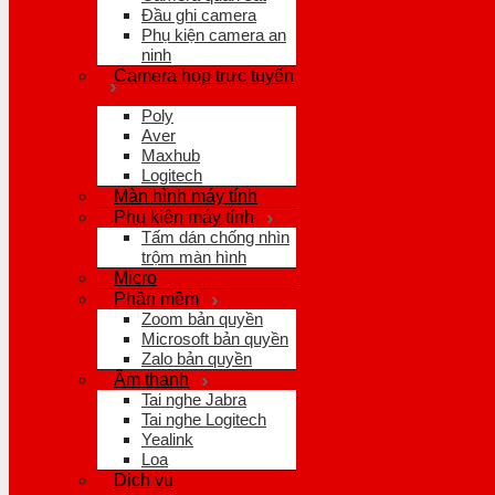
Đầu ghi camera
Phụ kiện camera an
ninh
Camera họp trực tuyến
Poly
Aver
Maxhub
Logitech
Màn hình máy tính
Phụ kiện máy tính
Tấm dán chống nhìn
trộm màn hình
Micro
Phần mềm
Zoom bản quyền
Microsoft bản quyền
Zalo bản quyền
Âm thanh
Tai nghe Jabra
Tai nghe Logitech
Yealink
Loa
Dịch vụ