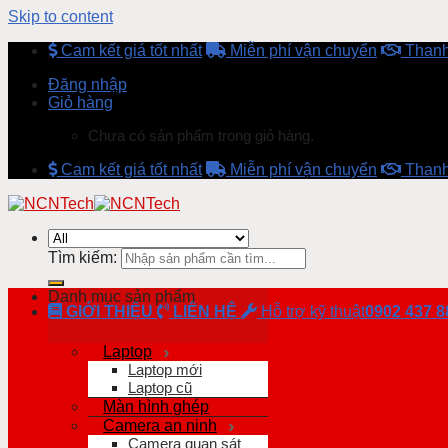
Skip to content
Cam kết giá tốt nhất
Miễn phí vận chuyển
Thanh
Đăng nhập
Giỏ hàng
Chưa có sản phẩm trong giỏ hàng.
Cam kết giá tốt nhất
Miễn phí vận chuyển
Thanh
Tìm kiếm:
Danh mục sản phẩm
GIỚI THIỆU
LIÊN HỆ
Hỗ trợ kỹ thuật
0902 437 8
Laptop
Laptop mới
Laptop cũ
Màn hình ghép
Camera an ninh
Camera quan sát