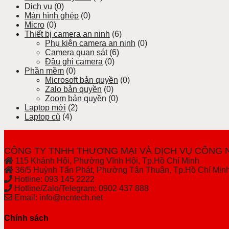
Dịch vụ
(0)
Màn hình ghép
(0)
Micro
(0)
Thiết bị camera an ninh
(6)
Phụ kiện camera an ninh
(0)
Camera quan sát
(6)
Đầu ghi camera
(0)
Phần mềm
(0)
Microsoft bản quyền
(0)
Zalo bản quyền
(0)
Zoom bản quyền
(0)
Laptop mới
(2)
Laptop cũ
(4)
CÔNG TY TNHH THƯƠNG MẠI VÀ DỊCH VỤ CÔNG 
115 Khánh Hội, Phường Vĩnh Hội, Tp.Hồ Chí Minh
36/5 Huỳnh Tấn Phát, Phường Tân Thuận, Tp.Hồ Chí Min
Hotline: 093 145 2222
Hotline/Zalo/Telegram: 0902 437 888
Email: info@ncntech.net
Chính sách