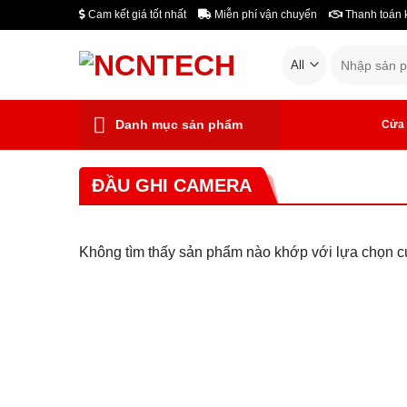
Skip
Cam kết giá tốt nhất
Miễn phí vận chuyển
Thanh toán 
to
Tìm
content
kiếm:
Danh mục sản phẩm
Cửa 
ĐẦU GHI CAMERA
Không tìm thấy sản phẩm nào khớp với lựa chọn c