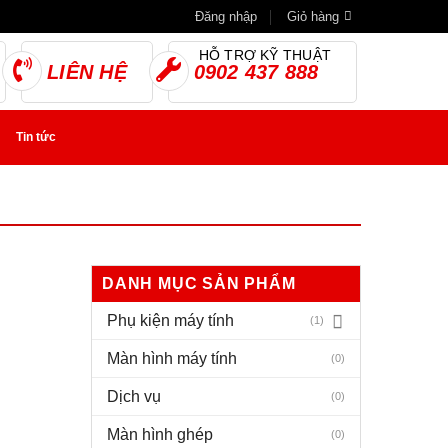
Đăng nhập
Giỏ hàng
HỖ TRỢ KỸ THUẬT
LIÊN HỆ
0902 437 888
Tin tức
DANH MỤC SẢN PHẨM
Phụ kiện máy tính
(1)
Màn hình máy tính
(0)
Dịch vụ
(0)
Màn hình ghép
(0)